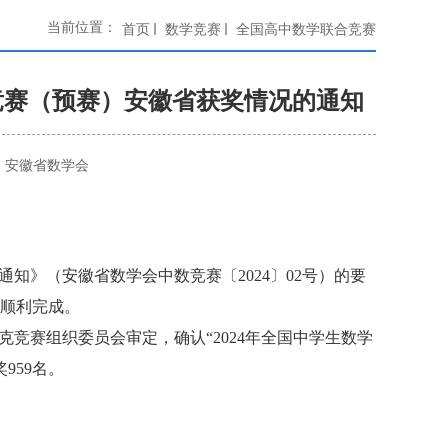
当前位置：
首页
数学竞赛
全国高中数学联合竞赛
克竞赛（预赛）安徽省获奖情况的通知
来源：安徽省数学会
通知》（安徽省数学会中数竞赛〔
2024
〕
02
号）的要
顺利完成。
克竞赛组织委员会审定，确认“
2024
年全国中学生数学
959名。