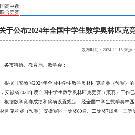
国高中数
联合竞赛
关于公布2024年全国中学生数学奥林匹
发布时间：2024-11-15 
各市科协、教育局、数学会：
根据《安徽省
2024
年全国中学生数学奥林匹克竞赛（预赛）的
，安徽省
2024
年度全国中学生数学奥林匹克竞赛（预赛）工作已
根据数学竞赛成绩和奖项设置规定，经全国中学生数学奥林匹
林匹克竞赛（预赛）安徽赛区一等奖80
名、二等奖719名、三等奖