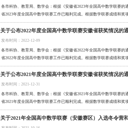
各市科协、教育局、数学会：根据《安徽省2023年全国高中数学联赛的通
省2023年度全国高中数学联赛工作已顺利完成。根据数学联赛成绩和奖项
关于公布2022年度全国高中数学联赛安徽省获奖情况的
发布时间：2022-12-09
各市科协、教育局、数学会：根据《安徽省2022年全国高中数学联赛的通
省2022年度全国高中数学联赛工作已顺利完成。根据数学联赛成绩和奖项
关于公布2021年度全国高中数学联赛安徽省获奖情况的
发布时间：2021-12-31
各市科协、教育局、数学会：根据《安徽省2021年全国高中数学联赛的通
省2021年度全国高中数学联赛工作已顺利完成。根据数学联赛成绩和奖项
关于2021年全国高中数学联赛（安徽赛区）入选冬令营和拟
发布时间：2021-10-16