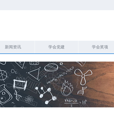
新闻资讯
学会党建
学会奖项