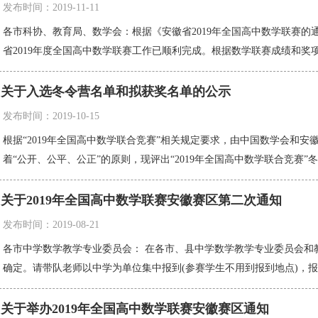
发布时间：2019-11-11
各市科协、教育局、数学会：根据《安徽省2019年全国高中数学联赛的通
省2019年度全国高中数学联赛工作已顺利完成。根据数学联赛成绩和奖项
关于入选冬令营名单和拟获奖名单的公示
发布时间：2019-10-15
根据“2019年全国高中数学联合竞赛”相关规定要求，由中国数学会和
着“公开、公平、公正”的原则，现评出“2019年全国高中数学联合竞赛”冬
关于2019年全国高中数学联赛安徽赛区第二次通知
发布时间：2019-08-21
各市中学数学教学专业委员会： 在各市、县中学数学教学专业委员会和
确定。请带队老师以中学为单位集中报到(参赛学生不用到报到地点)，报到时间
关于举办2019年全国高中数学联赛安徽赛区通知