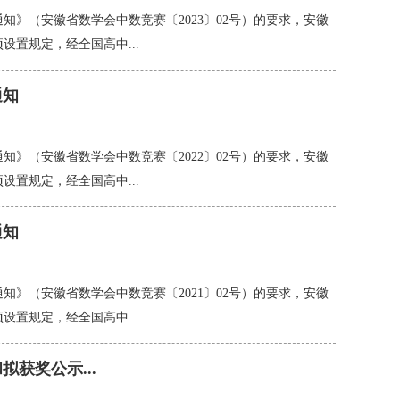
知》（安徽省数学会中数竞赛〔2023〕02号）的要求，安徽
设置规定，经全国高中...
通知
知》（安徽省数学会中数竞赛〔2022〕02号）的要求，安徽
设置规定，经全国高中...
通知
知》（安徽省数学会中数竞赛〔2021〕02号）的要求，安徽
设置规定，经全国高中...
获奖公示...