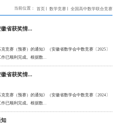
当前位置：
首页
数学竞赛
全国高中数学联合竞赛
省获奖情...
匹克竞赛（预赛）的通知》（安徽省数学会中数竞赛〔2025〕
作已顺利完成。根据数...
省获奖情...
匹克竞赛（预赛）的通知》（安徽省数学会中数竞赛〔2024〕
作已顺利完成。根据数...
通知