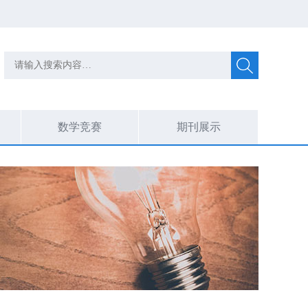
数学竞赛
期刊展示