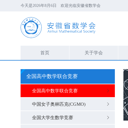
今天是
2026年8月6日
欢迎光临安徽省数学会
首页
关于学会
全国高中数学联合竞赛
全国高中数学联合竞赛
中国女子奥林匹克(CGMO)
全国大学生数学竞赛