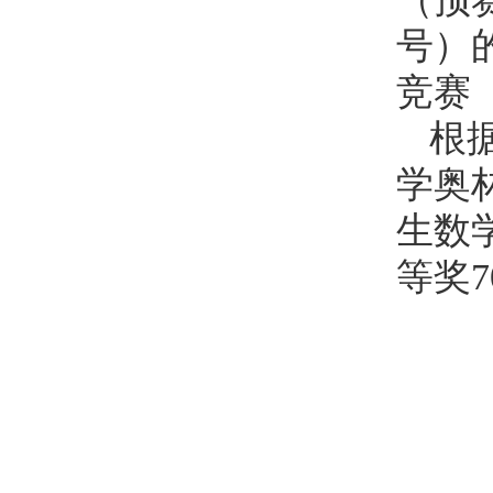
号）
竞赛
根
学奥
生数
等奖7